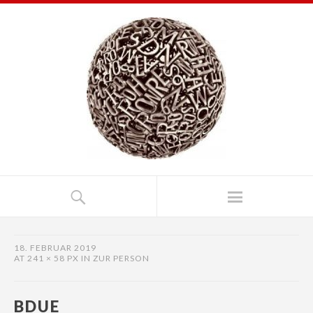
18. FEBRUAR 2019
AT
241 × 58 PX
IN
ZUR PERSON
BDUE